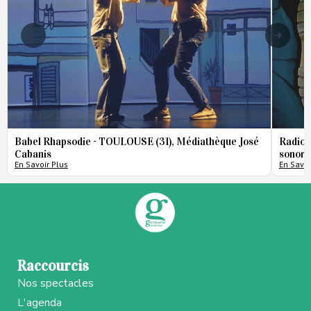
Babel Rhapsodie - TOULOUSE (31), Médiathèque José
Radio 
Cabanis
sonore
En Savoir Plus
En Savoi
Raccourcis
Nos spectacles
L'agenda