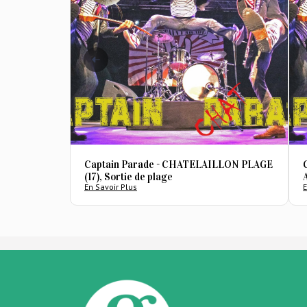
Captain Parade - CHATELAILLON PLAGE
(17), Sortie de plage
En Savoir Plus
E