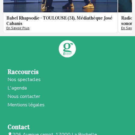
Babel Rhapsodie - TOULOUSE (31), Médiathèque José
Radio 
Cabanis
sonore
En Savoir Plus
En Savoi
Raccourcis
Nos spectacles
L'agenda
Nous contacter
Mentions légales
Contact
206 Avenue carnot, 17000 La Rochelle