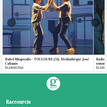
Babel Rhapsodie - TOULOUSE (31), Médiathèque José
Radio 
Cabanis
sonore
En Savoir Plus
En Savoi
Raccourcis