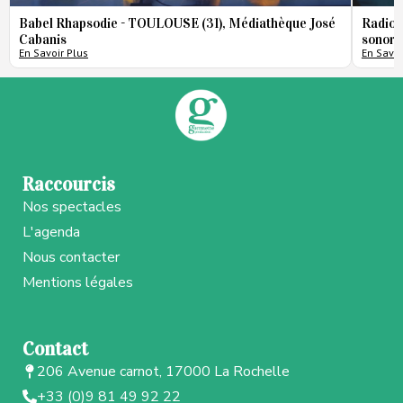
Babel Rhapsodie - TOULOUSE (31), Médiathèque José
Radio 
Cabanis
sonore
En Savoir Plus
En Savoi
Raccourcis
Nos spectacles
L'agenda
Nous contacter
Mentions légales
Contact
206 Avenue carnot, 17000 La Rochelle
+33 (0)9 81 49 92 22