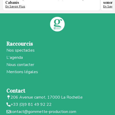
Cabanis
sonore
En Savoir Plus
En Savoi
Raccourcis
Nos spectacles
L'agenda
Nous contacter
Mentions légales
Contact
206 Avenue carnot, 17000 La Rochelle
+33 (0)9 81 49 92 22
contact@gommette-production.com