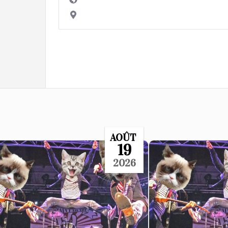
AOÛT
19
2026