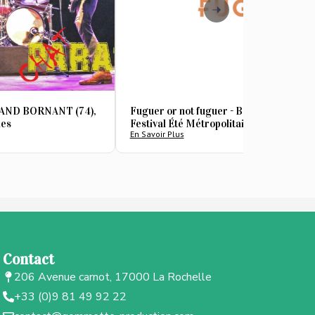
GRAND BORNANT (74),
Fuguer or not fuguer - BRUGES (33) -
mes
Festival Été Métropolitain
En Savoir Plus
Contact
206 Avenue carnot, 17000 La Rochelle
+33 (0)9 81 49 92 22