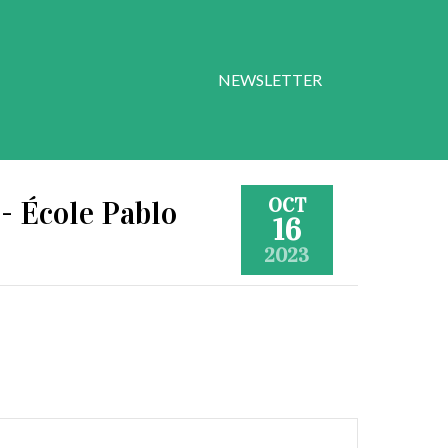
NEWSLETTER
OCT
- École Pablo
16
2023