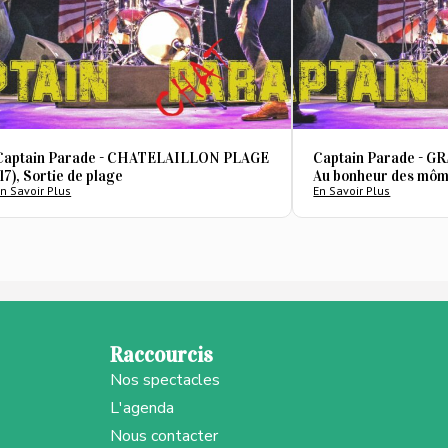
Captain Parade - CHATELAILLON PLAGE
Captain Parade - 
(17), Sortie de plage
Au bonheur des mô
n Savoir Plus
En Savoir Plus
Raccourcis
Nos spectacles
L'agenda
Nous contacter