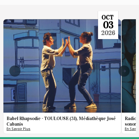
OCT
03
2026
Babel Rhapsodie - TOULOUSE (31), Médiathèque José
Radio 
Cabanis
sonore
En Savoir Plus
En Savoi