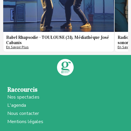
Babel Rhapsodie - TOULOUSE (31), Médiathèque José
Radio 
Cabanis
sonore
En Savoir Plus
En Savoi
Raccourcis
Nos spectacles
L'agenda
Nous contacter
Mentions légales