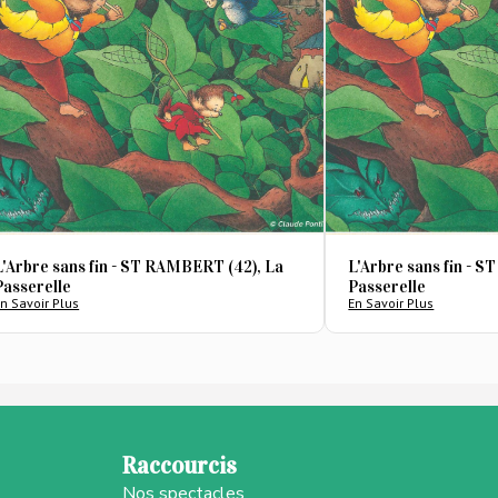
L'Arbre sans fin - ST RAMBERT (42), La
L'Arbre sans fin - 
Passerelle
Passerelle
n Savoir Plus
En Savoir Plus
Raccourcis
Nos spectacles