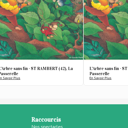
L'Arbre sans fin - ST RAMBERT (42), La
L'Arbre sans fin - 
Passerelle
Passerelle
n Savoir Plus
En Savoir Plus
Raccourcis
Nos spectacles