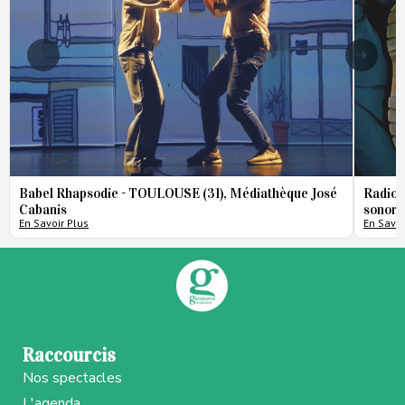
Babel Rhapsodie - TOULOUSE (31), Médiathèque José
Radio 
Cabanis
sonore
En Savoir Plus
En Savoi
Raccourcis
Nos spectacles
L'agenda