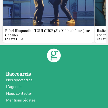
Babel Rhapsodie - TOULOUSE (31), Médiathèque José
Radio 
Cabanis
sonore
En Savoir Plus
En Savoi
Raccourcis
Nos spectacles
L'agenda
Nous contacter
Mentions légales