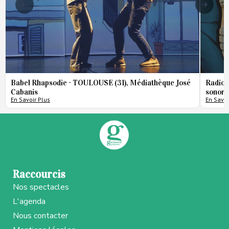
Babel Rhapsodie - TOULOUSE (31), Médiathèque José
Radio 
Cabanis
sonore
En Savoir Plus
En Savoi
Raccourcis
Nos spectacles
L'agenda
Nous contacter