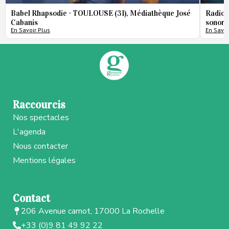
Babel Rhapsodie - TOULOUSE (31), Médiathèque José
Radio 
Cabanis
sonore
En Savoir Plus
En Savoi
Raccourcis
Nos spectacles
L'agenda
Nous contacter
Mentions légales
Contact
206 Avenue carnot, 17000 La Rochelle
+33 (0)9 81 49 92 22