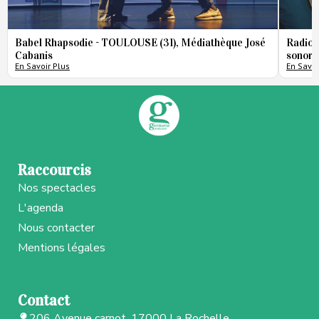
Babel Rhapsodie - TOULOUSE (31), Médiathèque José
Radio 
Cabanis
sonore
En Savoir Plus
En Savoi
Raccourcis
Nos spectacles
L'agenda
Nous contacter
Mentions légales
Contact
206 Avenue carnot, 17000 La Rochelle