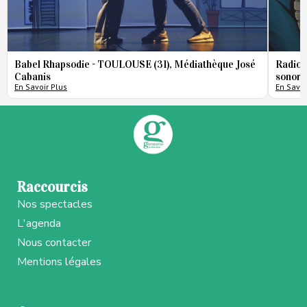
Babel Rhapsodie - TOULOUSE (31), Médiathèque José
Radio 
Cabanis
sonore
En Savoir Plus
En Savoi
Raccourcis
Nos spectacles
L'agenda
Nous contacter
Mentions légales