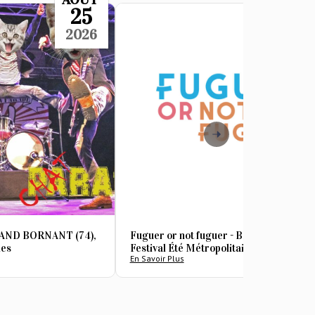
25
2
2026
202
GRAND BORNANT (74),
Fuguer or not fuguer - BRUGES (33) -
mes
Festival Été Métropolitain
En Savoir Plus