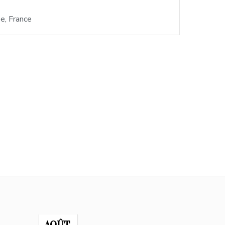
e, France
AOÛT
AO