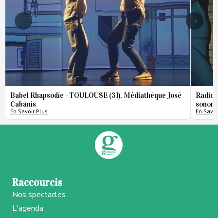
Babel Rhapsodie - TOULOUSE (31), Médiathèque José
Radio 
Cabanis
sonore
En Savoir Plus
En Savoi
Raccourcis
Nos spectacles
L'agenda