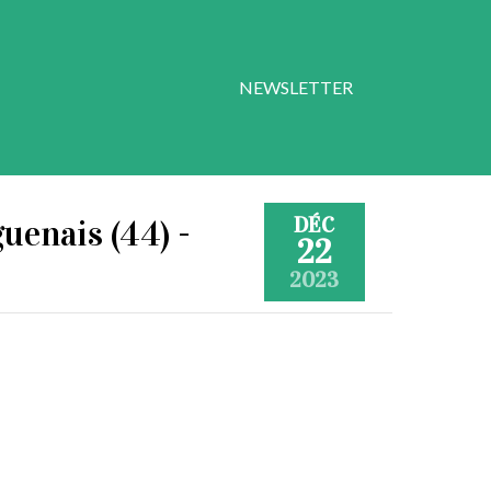
NEWSLETTER
DÉC
uenais (44) -
22
2023