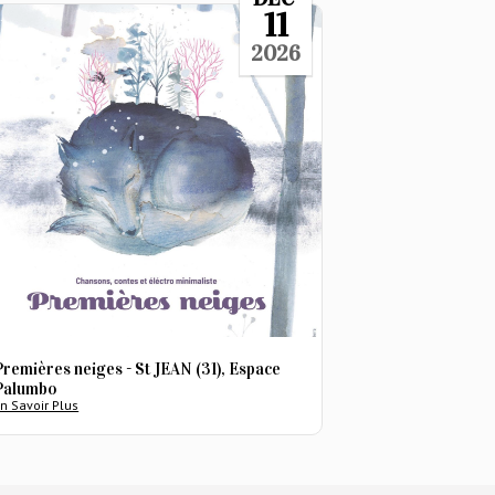
11
2026
Premières neiges - St JEAN (31), Espace
Palumbo
n Savoir Plus