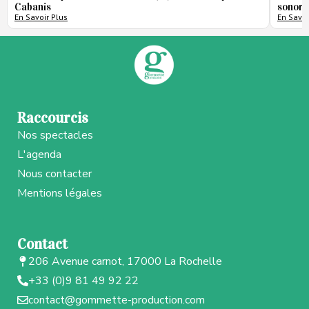
Cabanis
sonore
En Savoir Plus
En Savoi
Raccourcis
Nos spectacles
L'agenda
Nous contacter
Mentions légales
Contact
206 Avenue carnot, 17000 La Rochelle
+33 (0)9 81 49 92 22
contact@gommette-production.com