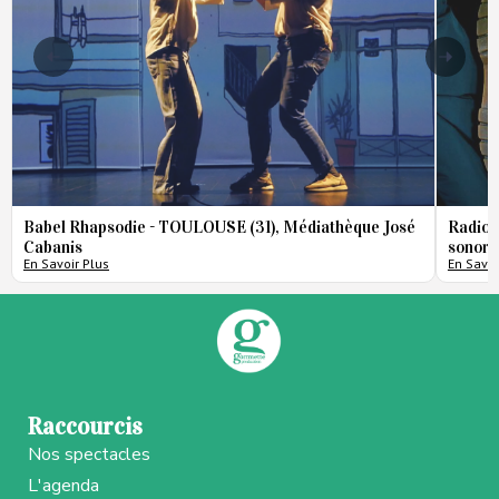
Babel Rhapsodie - TOULOUSE (31), Médiathèque José
Radio 
Cabanis
sonore
En Savoir Plus
En Savoi
Raccourcis
Nos spectacles
L'agenda