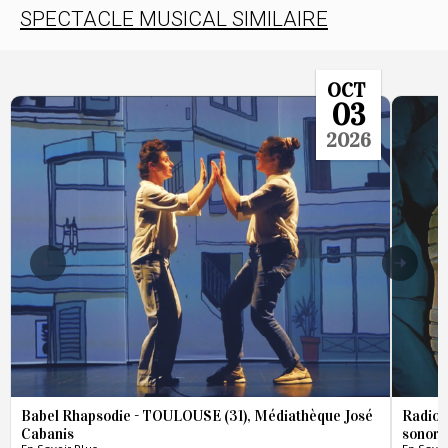
SPECTACLE MUSICAL SIMILAIRE
OCT
03
2026
Babel Rhapsodie - TOULOUSE (31), Médiathèque José
Radio 
Cabanis
sonore