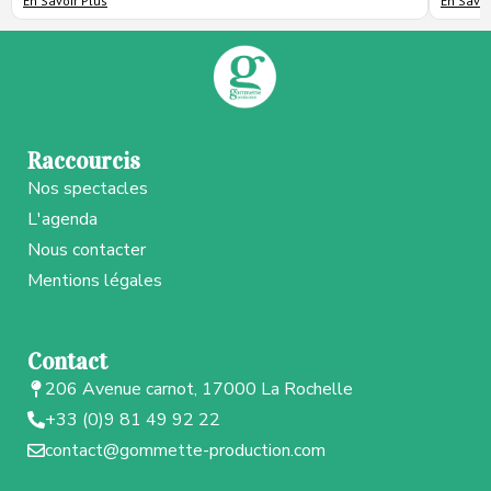
En Savoir Plus
En Savoi
Raccourcis
Nos spectacles
L'agenda
Nous contacter
Mentions légales
Contact
206 Avenue carnot, 17000 La Rochelle
+33 (0)9 81 49 92 22
contact@gommette-production.com