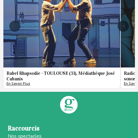
Babel Rhapsodie - TOULOUSE (31), Médiathèque José
Radio 
Cabanis
sonore
En Savoir Plus
En Savoi
Raccourcis
Nos spectacles