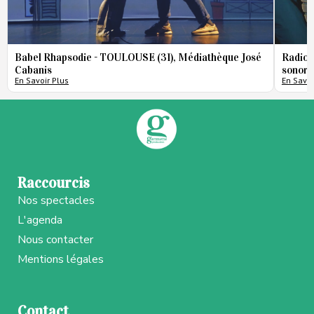
Babel Rhapsodie - TOULOUSE (31), Médiathèque José
Radio 
Cabanis
sonore
En Savoir Plus
En Savoi
Raccourcis
Nos spectacles
L'agenda
Nous contacter
Mentions légales
Contact