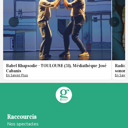
Babel Rhapsodie - TOULOUSE (31), Médiathèque José
Radio 
Cabanis
sonore
En Savoir Plus
En Savoi
Raccourcis
Nos spectacles