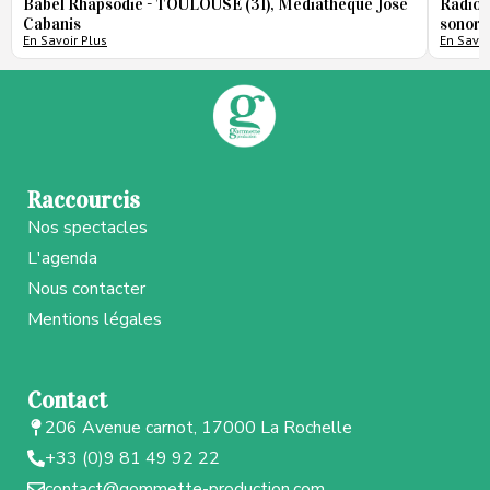
Babel Rhapsodie - TOULOUSE (31), Médiathèque José
Radio 
Cabanis
sonore
En Savoir Plus
En Savoi
Raccourcis
Nos spectacles
L'agenda
Nous contacter
Mentions légales
Contact
206 Avenue carnot, 17000 La Rochelle
+33 (0)9 81 49 92 22
contact@gommette-production.com