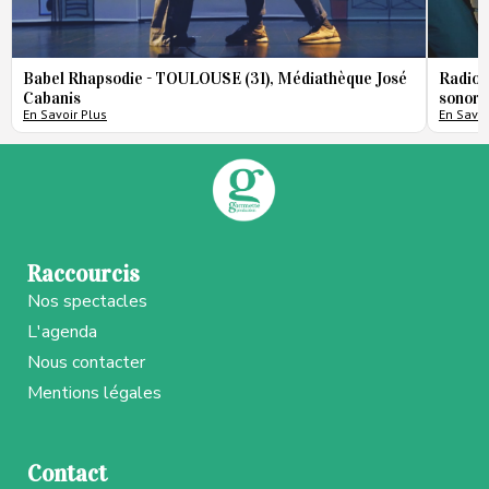
Babel Rhapsodie - TOULOUSE (31), Médiathèque José
Radio 
Cabanis
sonore
En Savoir Plus
En Savoi
Raccourcis
Nos spectacles
L'agenda
Nous contacter
Mentions légales
Contact