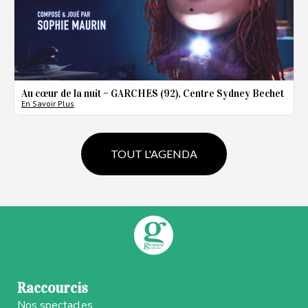
Au cœur de la nuit – GARCHES (92), Centre Sydney Bechet
A
En Savoir Plus
E
TOUT L'AGENDA
Raccourcis
Nos spectacles