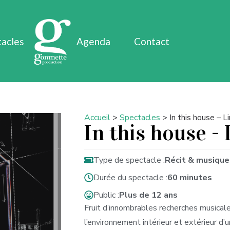
tacles
Agenda
Contact
Accueil
>
Spectacles
>
In this house – L
In this house -
Type de spectacle :
Récit & musique
Durée du spectacle :
60 minutes
Public :
Plus de 12 ans
Fruit d’innombrables recherches musicale
l’environnement intérieur et extérieur d’u