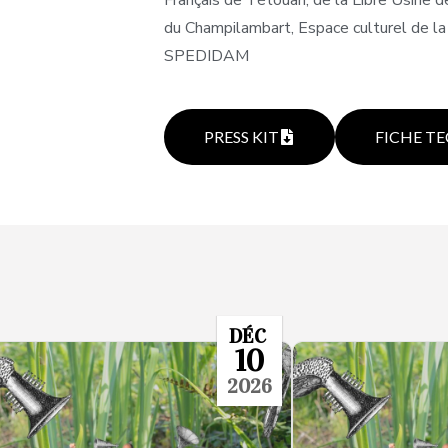
du Champilambart, Espace culturel de la V
SPEDIDAM
PRESS KIT
FICHE T
DÉC
10
2026