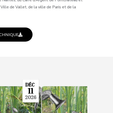
ille de Vallet, de la ville de Paris et de la
ECHNIQUE
DÉC
FÉ
11
0
2026
20