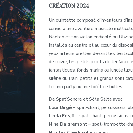
CRÉATION 2024
Un quintette composé d’inventeurs d’in
convie à une aventure musicale multico
Näcken et son violon endiablé ou Ulysse
Installés au centre et au cœur du disposit
yeux ni leurs oreilles devant les tentac
de cuivre, les petits jouets de l’enfance
fantastiques, fonds marins ou jungle luxu
sirène du train, petits et grands sont c
techno party ou une forêt de bulles.
De Spat’Sonore et Söta Sälta avec
Elsa Birgé
– spat-chant, percussions, o
Linda Edsjö
– spat-chant, percussions, 
Nina Daigremont
– spat-trompette-cha
Nicolas Chedmail
– spat-cor