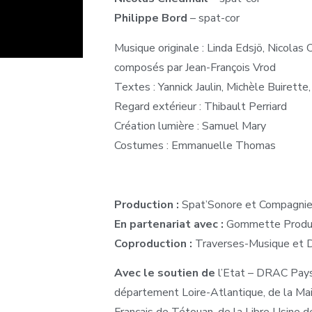
Philippe Bord
– spat-cor
Musique originale : Linda Edsjö, Nicolas
composés par Jean-François Vrod
Textes : Yannick Jaulin, Michèle Buirette,
Regard extérieur : Thibault Perriard
Création lumière : Samuel Mary
Costumes : Emmanuelle Thomas
Production :
Spat’Sonore et Compagnie S
En partenariat avec :
Gommette Produ
Coproduction :
Traverses-Musique et D
Avec le soutien
de
l’Etat – DRAC Pays 
département Loire-Atlantique, de la Mai
Français de Tétouan, de la Libre Usine 