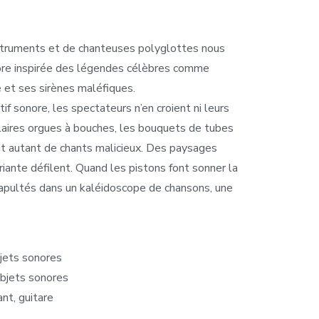
struments et de chanteuses polyglottes nous
lore inspirée des légendes célèbres comme
 et ses sirènes maléfiques.
if sonore, les spectateurs n’en croient ni leurs
ulaires orgues à bouches, les bouquets de tubes
 et autant de chants malicieux. Des paysages
riante défilent. Quand les pistons font sonner la
atapultés dans un kaléidoscope de chansons, une
bjets sonores
objets sonores
nt, guitare