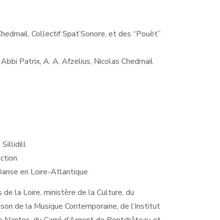
 Chedmail, Collectif Spat’Sonore, et des “Pouèt”
 Abbi Patrix, A. A. Afzelius, Nicolas Chedmail
illidill
ction
anse en Loire-Atlantique
de la Loire, ministère de la Culture, du
son de la Musique Contemporaine, de l’Institut
de Nantes, du Carré d’Argent de Pontchâteau et