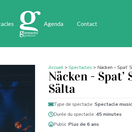
tacles
Agenda
Contact
Accueil
>
Spectacles
>
Näcken – Spat’ 
Näcken - Spat’
Sälta
Type de spectacle :
Spectacle musi
Durée du spectacle :
45 minutes
Public :
Plus de 6 ans