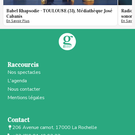
Babel Rhapsodie - TOULOUSE (31), Médiathèque José
Radio 
Cabanis
sonore
En Savoir Plus
En Savoi
Raccourcis
Nos spectacles
L'agenda
Nous contacter
Mentions légales
Contact
206 Avenue carnot, 17000 La Rochelle