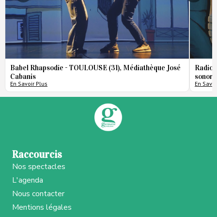
Babel Rhapsodie - TOULOUSE (31), Médiathèque José
Radio 
Cabanis
sonore
En Savoir Plus
En Savoi
Raccourcis
Nos spectacles
L'agenda
Nous contacter
Mentions légales