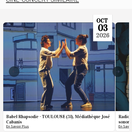
OCT
03
2026
Babel Rhapsodie - TOULOUSE (31), Médiathèque José
Radio 
Cabanis
sonore
En Savoir Plus
En Savoi