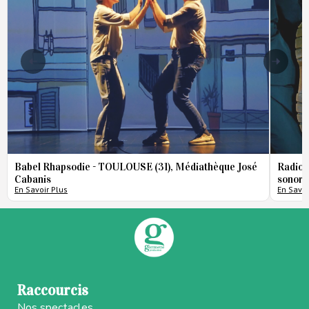
Babel Rhapsodie - TOULOUSE (31), Médiathèque José
Radio 
Cabanis
sonore
En Savoir Plus
En Savoi
Raccourcis
Nos spectacles