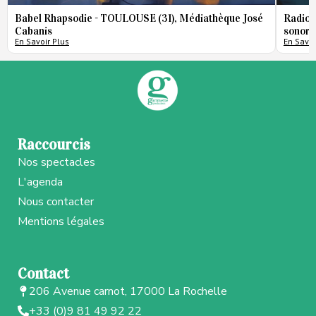
Babel Rhapsodie - TOULOUSE (31), Médiathèque José
Radio 
Cabanis
sonore
En Savoir Plus
En Savoi
Raccourcis
Nos spectacles
L'agenda
Nous contacter
Mentions légales
Contact
206 Avenue carnot, 17000 La Rochelle
+33 (0)9 81 49 92 22