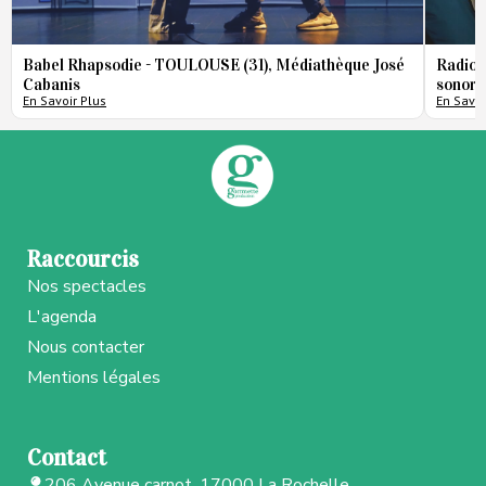
Babel Rhapsodie - TOULOUSE (31), Médiathèque José
Radio 
Cabanis
sonore
En Savoir Plus
En Savoi
Raccourcis
Nos spectacles
L'agenda
Nous contacter
Mentions légales
Contact
206 Avenue carnot, 17000 La Rochelle