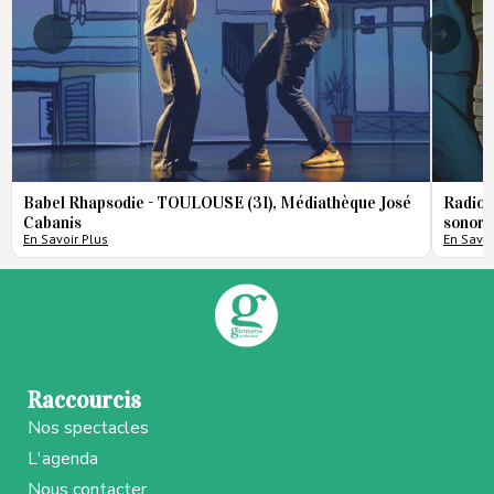
Babel Rhapsodie - TOULOUSE (31), Médiathèque José
Radio 
Cabanis
sonore
En Savoir Plus
En Savoi
Raccourcis
Nos spectacles
L'agenda
Nous contacter