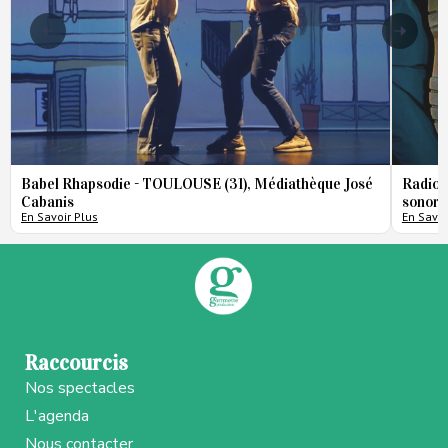
Babel Rhapsodie - TOULOUSE (31), Médiathèque José
Radio 
Cabanis
sonore
En Savoir Plus
En Savoi
Raccourcis
Nos spectacles
L'agenda
Nous contacter