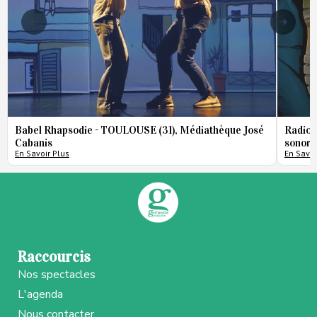
Babel Rhapsodie - TOULOUSE (31), Médiathèque José
Radio 
Cabanis
sonore
En Savoir Plus
En Savoi
Raccourcis
Nos spectacles
L'agenda
Nous contacter