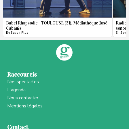
Babel Rhapsodie - TOULOUSE (31), Médiathèque José
Radio 
Cabanis
sonore
En Savoir Plus
En Savoi
Raccourcis
Nos spectacles
L'agenda
Nous contacter
Mentions légales
Contact