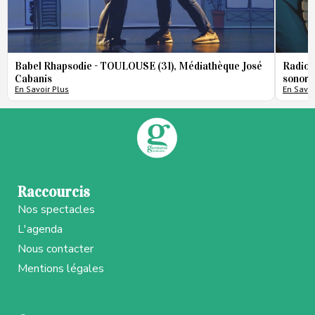
Babel Rhapsodie - TOULOUSE (31), Médiathèque José
Radio 
Cabanis
sonore
En Savoir Plus
En Savoi
Raccourcis
Nos spectacles
L'agenda
Nous contacter
Mentions légales