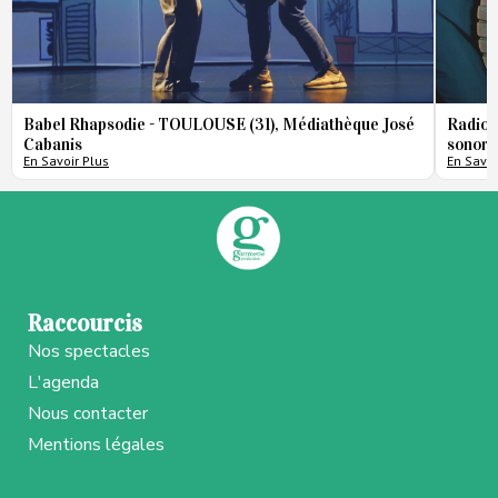
Babel Rhapsodie - TOULOUSE (31), Médiathèque José
Radio 
Cabanis
sonore
En Savoir Plus
En Savoi
Raccourcis
Nos spectacles
L'agenda
Nous contacter
Mentions légales