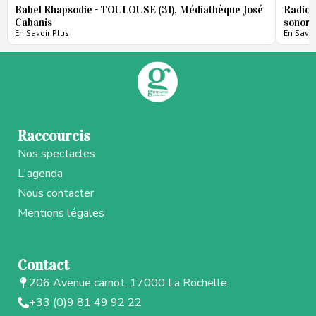
Babel Rhapsodie - TOULOUSE (31), Médiathèque José
Radio 
Cabanis
sonore
En Savoir Plus
En Savoi
Raccourcis
Nos spectacles
L'agenda
Nous contacter
Mentions légales
Contact
206 Avenue carnot, 17000 La Rochelle
+33 (0)9 81 49 92 22