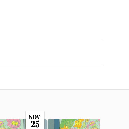
NOV
NO
25
2