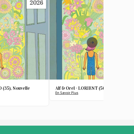
2026
20
 (35), Nouvelle
Alf & Orel - LORIENT (56), Hydrophone
En Savoir Plus