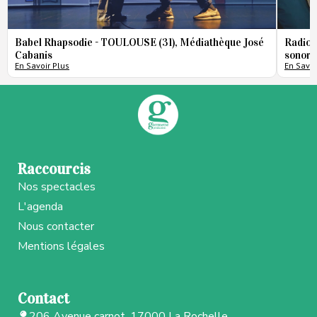
Babel Rhapsodie - TOULOUSE (31), Médiathèque José
Radio 
Cabanis
sonore
En Savoir Plus
En Savoi
Raccourcis
Nos spectacles
L'agenda
Nous contacter
Mentions légales
Contact
206 Avenue carnot, 17000 La Rochelle