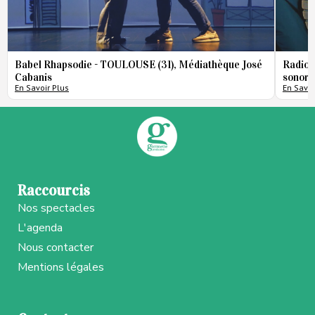
Babel Rhapsodie - TOULOUSE (31), Médiathèque José
Radio 
Cabanis
sonore
En Savoir Plus
En Savoi
Raccourcis
Nos spectacles
L'agenda
Nous contacter
Mentions légales