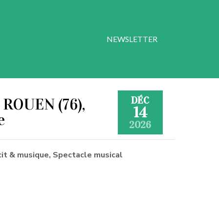
NEWSLETTER
DÉC
 ROUEN (76),
14
e
2026
écit & musique, Spectacle musical