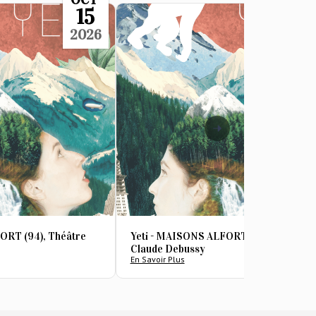
15
1
2026
20
ORT (94), Théâtre
Yeti - MAISONS ALFORT (94), Théâtre
Claude Debussy
En Savoir Plus