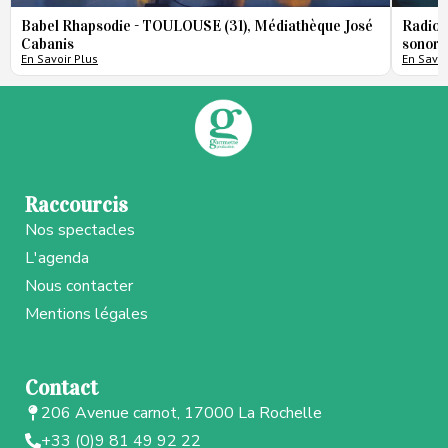
Babel Rhapsodie - TOULOUSE (31), Médiathèque José
Radio 
Cabanis
sonore
En Savoir Plus
En Savoi
Raccourcis
Nos spectacles
L'agenda
Nous contacter
Mentions légales
Contact
206 Avenue carnot, 17000 La Rochelle
+33 (0)9 81 49 92 22