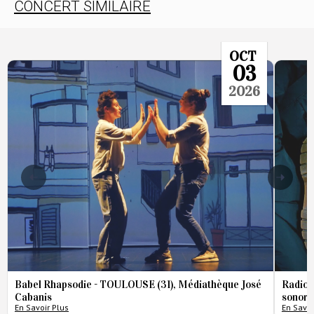
CONCERT SIMILAIRE
OCT
03
2026
Babel Rhapsodie - TOULOUSE (31), Médiathèque José
Radio 
Cabanis
sonore
En Savoir Plus
En Savoi